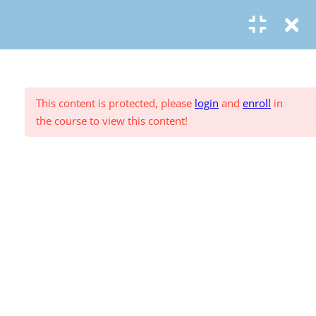
© Copyright
ASR Berlin Reiseverband
T6.C5.2 Der Charter- und Low-
Cost-Markt
Vertrag widerrufen
Datenschutz
AGB
Zahlungsarten
Impressum
T6.C5.3 Die Reiseveranstalter
This content is protected, please
login
and
enroll
in
T6.C6.2 Chancen durch die
the course to view this content!
Servicegebühr
T6.C6.3 Die Zukunft des
deutschen Reisemarktes
T6.C6.4 Perspektiven und
strategische Erfolgsfaktoren der
Reiseveranstalter
T6C.7 Perspektiven und
strategische Erfolgsfaktoren für