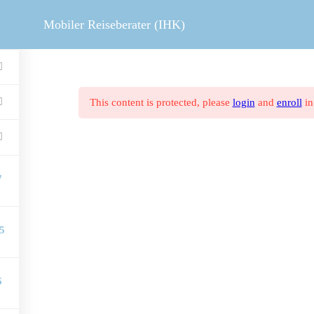
MOBILER REISEBERATER
V
Mobiler Reiseberater (IHK)
This content is protected, please
login
and
enroll
in
7
5
6