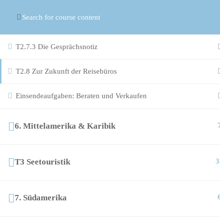
© Copyright
ASR Berlin Reiseverband
T2.7.2 Das aktive Telefonat
T2.7.3 Die Gesprächsnotiz
T2.8 Zur Zukunft der Reisebüros
Einsendeaufgaben: Beraten und Verkaufen
6. Mittelamerika & Karibik
T3 Seetouristik
3
7. Südamerika