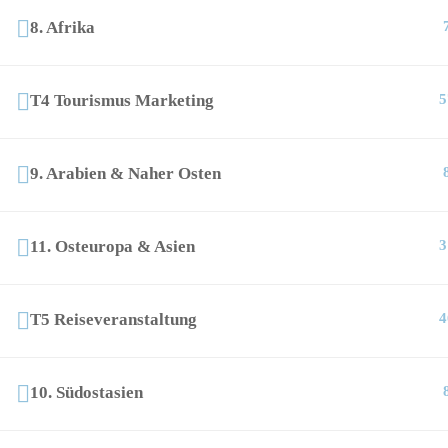
8. Afrika
T4 Tourismus Marketing
5
9. Arabien & Naher Osten
11. Osteuropa & Asien
3
T5 Reiseveranstaltung
4
10. Südostasien