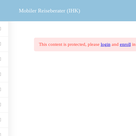
MOBILER REISEBERATER
V
Mobiler Reiseberater (IHK)
This content is protected, please
login
and
enroll
in