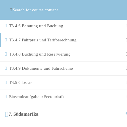
© Copyright
ASR Berlin Reiseverband
T3.4.5 Nationale und internationale Fährverbindungen
T3.4.6 Beratung und Buchung
T3.4.7 Fahrpreis und Tarifberechnung
T3.4.8 Buchung und Reservierung
T3.4.9 Dokumente und Fahrscheine
T3.5 Glossar
Einsendeaufgaben: Seetouristik
7. Südamerika