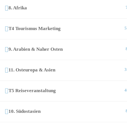
8. Afrika
T4 Tourismus Marketing
5
9. Arabien & Naher Osten
11. Osteuropa & Asien
3
T5 Reiseveranstaltung
4
10. Südostasien