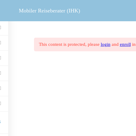
MOBILER REISEBERATER
V
Mobiler Reiseberater (IHK)
This content is protected, please
login
and
enroll
in
6