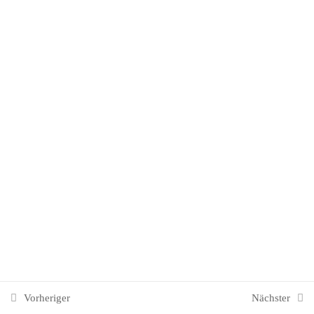
Wüsten-Tourismus
Einsendeaufgaben: Arabien (IHK)
11. Osteuropa & Asien
31
T5 Reiseveranstaltung
46
10. Südostasien
8
12. Ozeanien
8
T6 Reisevermittlung
63
Vorheriger
Nächster