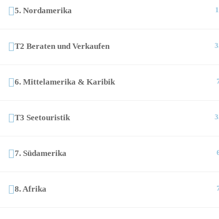
5. Nordamerika
1
T2 Beraten und Verkaufen
3
6. Mittelamerika & Karibik
T3 Seetouristik
3
7. Südamerika
8. Afrika