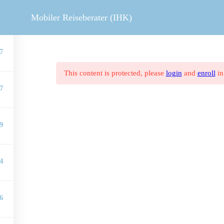
MOBILER REISEBERATER
V
Mobiler Reiseberater (IHK)
7
This content is protected, please
login
and
enroll
in
7
9
4
6