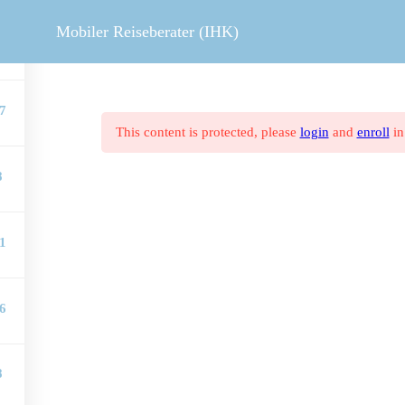
MOBILER REISEBERATER
V
Mobiler Reiseberater (IHK)
7
7
This content is protected, please
login
and
enroll
in
8
1
6
8