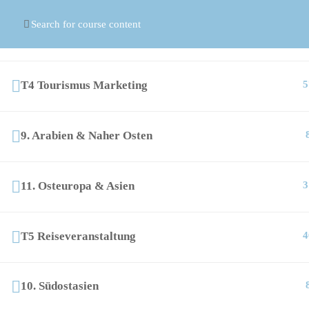
© Copyright
ASR Berlin Reiseverband
8. Afrika
T4 Tourismus Marketing
5
9. Arabien & Naher Osten
11. Osteuropa & Asien
3
T5 Reiseveranstaltung
4
10. Südostasien