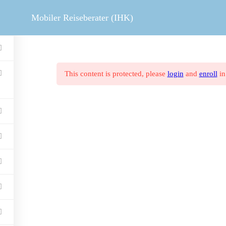
MOBILER REISEBERATER
V
Mobiler Reiseberater (IHK)
This content is protected, please
login
and
enroll
in