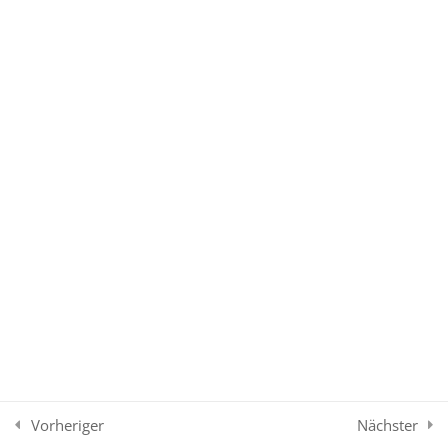
9. Arabien & Naher Osten
8
11. Osteuropa & Asien
31
T5 Reiseveranstaltung
46
10. Südostasien
8
12. Ozeanien
8
T6 Reisevermittlung
63
Vorheriger
Nächster