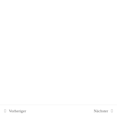
T4 Tourismus Marketing
57
9. Arabien & Naher Osten
8
11. Osteuropa & Asien
31
T5 Reiseveranstaltung
46
10. Südostasien
8
12. Ozeanien
8
Vorheriger
Nächster