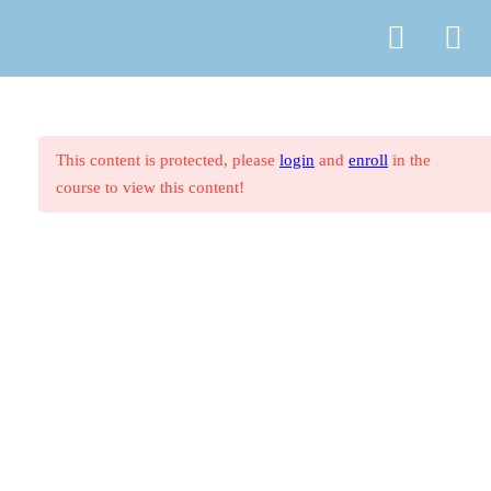
© Copyright
ASR Berlin Reiseverband
T2.8 Zur Zukunft der Reisebüros
Vertrag widerrufen
Datenschutz
AGB
Zahlungsarten
Impressum
Einsendeaufgaben: Beraten und
Verkaufen
This content is protected, please
login
and
enroll
in the
course to view this content!
6. Mittelamerika & Karibik
7
T3 Seetouristik
35
7. Südamerika
6
8. Afrika
7