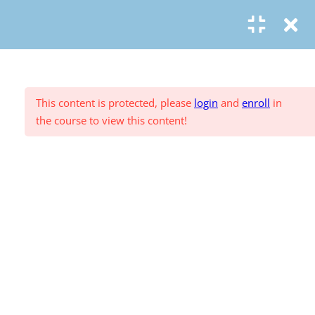
© Copyright
ASR Berlin Reiseverband
T2.3 Die Bedarfsermittlung
Vertrag widerrufen
Datenschutz
AGB
Zahlungsarten
Impressum
T2.3.1 Die Fragetechniken
T2.3.2 Aktives Zuhören
This content is protected, please
login
and
enroll
in
the course to view this content!
T2.3.3 Reihenfolge und
Formulierung der Fragen
T2.3.4 Katalogabholer
T2.4 Die Angebotsphase
T2.4.1 Die Angebotssuche
T2.4.2 Kundenbewertungen und