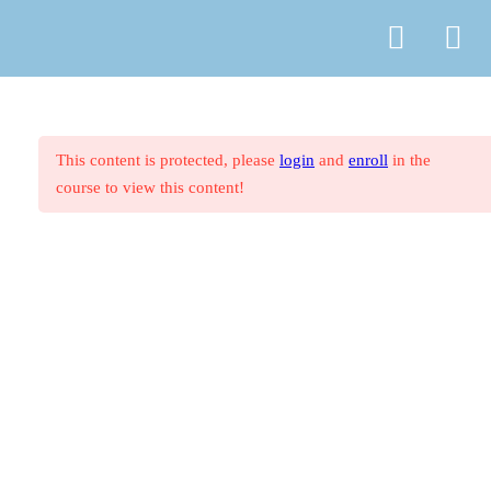
1.4.3 Das besondere Reisemotiv:
© Copyright
ASR Berlin Reiseverband
Opernreisen
Vertrag widerrufen
Datenschutz
AGB
Zahlungsarten
Impressum
1.5. Malta
1.5.0 Einarbeitungsfragen zu Malta
This content is protected, please
login
and
enroll
in the
course to view this content!
1.5.1 Touristisch bedeutende
Regionen Maltas
1.5.2 Typische Reisemotive für
Malta
1.5.3 Das besondere Reisemotiv:
Sprachreisen
Einsendeaufgaben: Westliches
Mittelmeer (IHK)