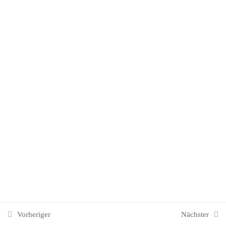
2. Östliches Mittelmeer
27
T1 Grundlagen des Tourismus
29
3. Nordeuropa, Britische
44
Inseln und Irland
4. Deutschland, Österreich und
16
Schweiz
5. Nordamerika
11
Vorheriger
Nächster