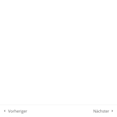
4. Deutschland,
16
Österreich und Schweiz
5. Nordamerika
11
T2 Beraten und Verkaufen
35
6. Mittelamerika & Karibik
7
T3 Seetouristik
35
7. Südamerika
6
Vorheriger
Nächster