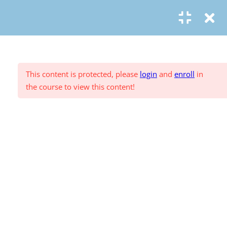
© Copyright
ASR Berlin Reiseverband
T1.5.4 Kundenbindung
Vertrag widerrufen
Datenschutz
AGB
Zahlungsarten
Impressum
T1.5.5 Beschwerdemanagement
T1.6 Tourismusorganisationen
This content is protected, please
login
and
enroll
in
the course to view this content!
T1.6.1 Organisationen und
Berufsverbände
T1.6.2 Internationale Ebene
Einsendeaufgaben: Grundlagen
3. Nordeuropa, Britische
44
Inseln und Irland