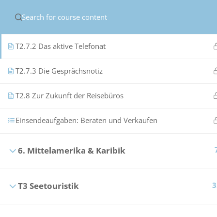
© Copyright
ASR Berlin Reiseverband
T2.7.1 Das passive Telefonat
T2.7.2 Das aktive Telefonat
T2.7.3 Die Gesprächsnotiz
T2.8 Zur Zukunft der Reisebüros
Einsendeaufgaben: Beraten und Verkaufen
6. Mittelamerika & Karibik
T3 Seetouristik
3