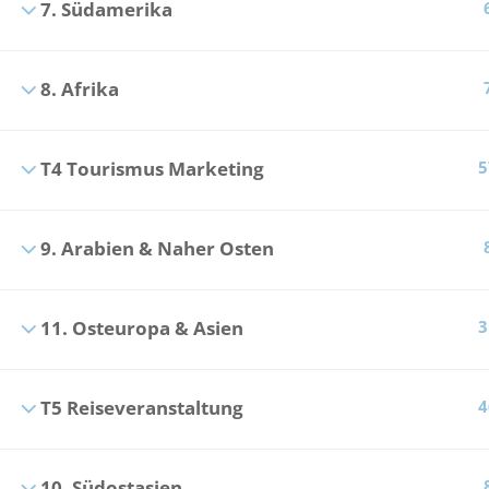
7. Südamerika
8. Afrika
T4 Tourismus Marketing
5
9. Arabien & Naher Osten
11. Osteuropa & Asien
3
T5 Reiseveranstaltung
4
10. Südostasien