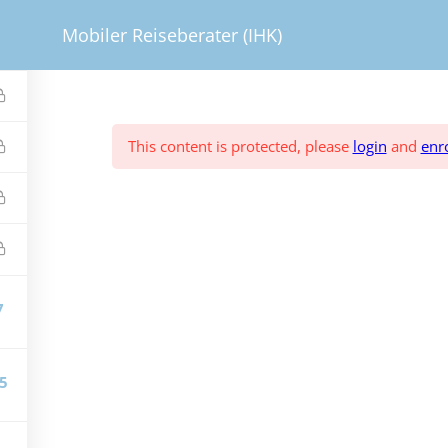
MOBILER REISEBERATER
Vertrag w
Mobiler Reiseberater (IHK)
This content is protected, please
login
and
enro
7
5