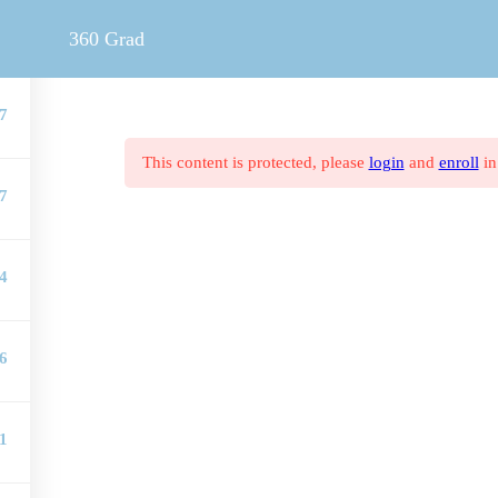
MOBILER REISEBERATER
V
360 Grad
7
This content is protected, please
login
and
enroll
in
7
4
6
1