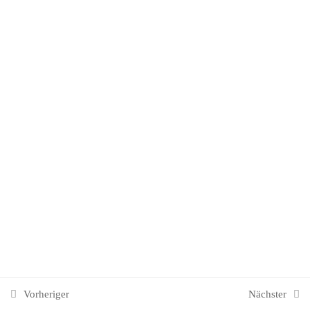
6. Mittelamerika & Karibik
7
7. Südamerika
6
8. Afrika
7
9. Arabien & Naher Osten
8
10. Südostasien
8
10. Südostasien
Vorheriger
Nächster