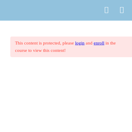
© Copyright
ASR Berlin Reiseverband
Vertrag widerrufen
Datenschutz
AGB
Zahlungsarten
Impressum
1. Westliches Mittelmeer
27
This content is protected, please
login
and
enroll
in the
course to view this content!
2. Östliches Mittelmeer
27
3. Nordeuropa, Britische
44
Inseln und Irland
4. Deutschland, Österreich und
16
Schweiz
5. Nordamerika
11