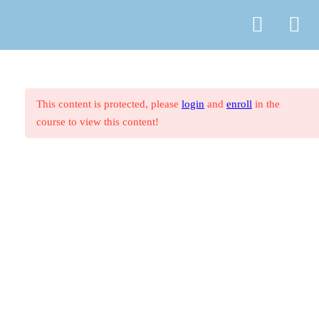
© Copyright
ASR Berlin Reiseverband
Vertrag widerrufen
Datenschutz
AGB
Zahlungsarten
Impressum
1. Westliches Mittelmeer
27
This content is protected, please
login
and
enroll
in the
course to view this content!
2. Östliches Mittelmeer
27
3. Nordeuropa, Britische
44
Inseln und Irland
4. Deutschland, Österreich und
16
Schweiz
4.1. Deutschland