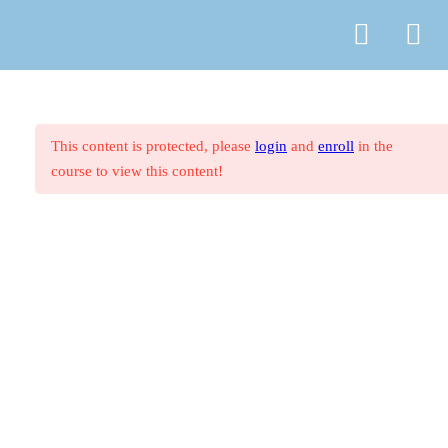
© Copyright
ASR Berlin Reiseverband
Vertrag widerrufen
Datenschutz
AGB
Zahlungsarten
Impressum
1. Westliches Mittelmeer
27
This content is protected, please
login
and
enroll
in the
1. Westliches Mittelmeer – Vorwort
course to view this content!
1.1 Portugal
1.1.0 Einarbeitungsfragen zu
Portugal
1.1.1 Touristisch bedeutende
Regionen Portugals
1.1.2 Typische Reisemotive für
Portugal