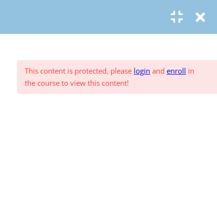
1.5.0 Einarbeitungsfragen zu
Malta
© Copyright
ASR Berlin Reiseverband
1.5.1 Touristisch bedeutende
Vertrag widerrufen
Datenschutz
AGB
Zahlungsarten
Impressum
Regionen Maltas
This content is protected, please
login
and
enroll
in
1.5.2 Typische Reisemotive für
the course to view this content!
Malta
1.5.3 Das besondere Reisemotiv:
Sprachreisen
Einsendeaufgaben: Westliches
Mittelmeer
2. Östliches Mittelmeer
27