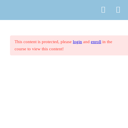
© Copyright
ASR Berlin Reiseverband
Vertrag widerrufen
Datenschutz
AGB
Zahlungsarten
Impressum
1. Westliches Mittelmeer
27
This content is protected, please
login
and
enroll
in the
course to view this content!
2. Östliches Mittelmeer
27
3. Nordeuropa, Britische
44
Inseln und Irland
4. Deutschland, Österreich und
16
Schweiz
5. Nordamerika
11