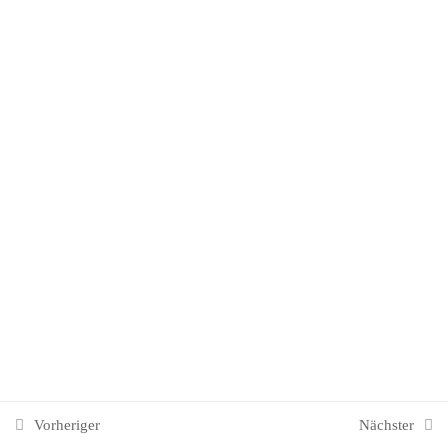
6. Mittelamerika & Karibik
7
7. Südamerika
6
8. Afrika
7
9. Arabien & Naher Osten
8
9. Arabien & Naher Osten
9.0 Einarbeitungsfragen zu Arabien
& Naher Osten
Vorheriger
Nächster