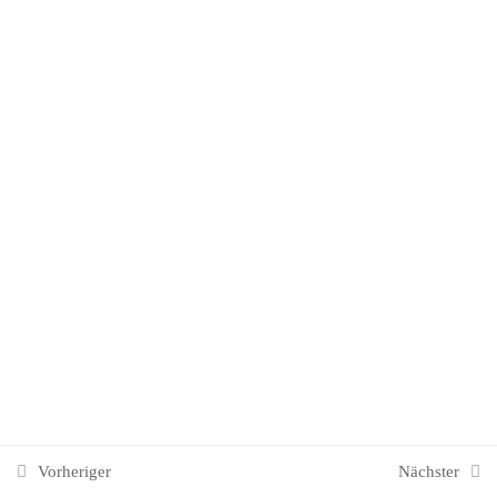
6. Mittelamerika & Karibik
7
7. Südamerika
6
8. Afrika
7
9. Arabien & Naher Osten
8
10. Südostasien
8
10. Südostasien
Vorheriger
Nächster