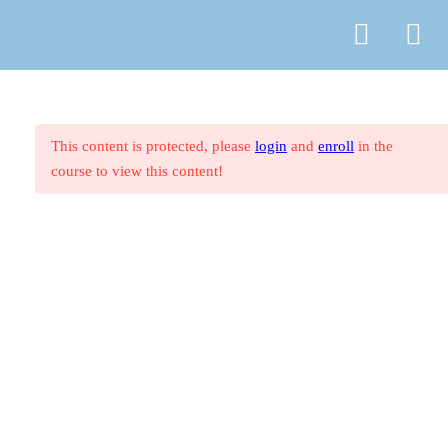
© Copyright
ASR Berlin Reiseverband
Vertrag widerrufen
Datenschutz
AGB
Zahlungsarten
Impressum
1. Westliches Mittelmeer
27
This content is protected, please
login
and
enroll
in the
course to view this content!
2. Östliches Mittelmeer
27
3. Nordeuropa, Britische
44
Inseln und Irland
4. Deutschland, Österreich und
16
Schweiz
5. Nordamerika
11